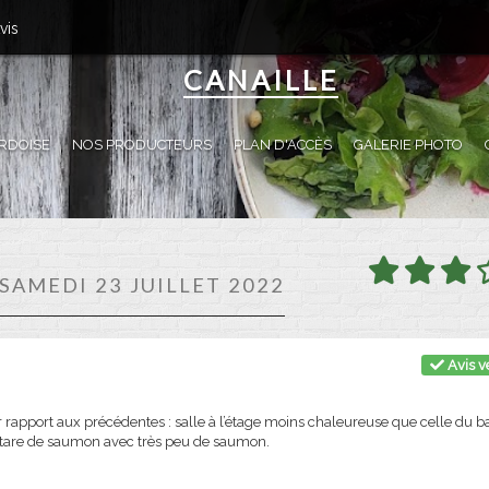
vis
CANAILLE
RDOISE
NOS PRODUCTEURS
PLAN D'ACCÈS
GALERIE PHOTO
 SAMEDI 23 JUILLET 2022
Avis vé
 rapport aux précédentes : salle à l’étage moins chaleureuse que celle du b
artare de saumon avec très peu de saumon.