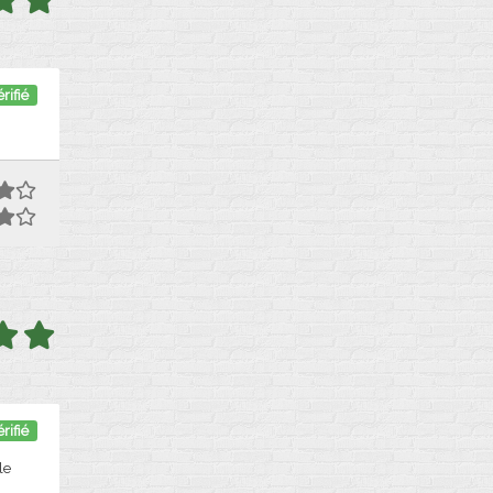
rifié
rifié
le