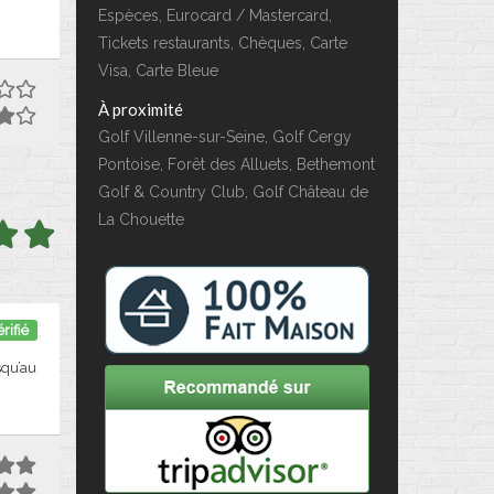
Espèces, Eurocard / Mastercard,
Tickets restaurants, Chèques, Carte
Visa, Carte Bleue
À proximité
Golf Villenne-sur-Seine, Golf Cergy
Pontoise, Forêt des Alluets, Bethemont
Golf & Country Club, Golf Château de
La Chouette
rifié
squ’au