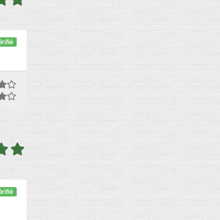
rifié
rifié