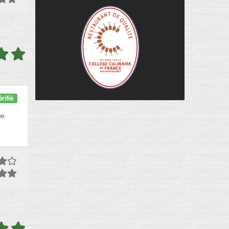
rifié
e,