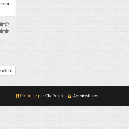
 coeur
vante
Propulsé par
ClicResto
-
Administration