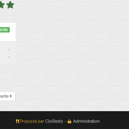
rifié
-
-
vante
Propulsé par
ClicResto
-
Administration