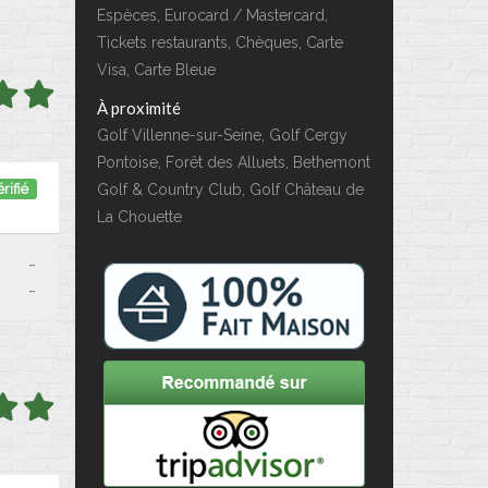
Espèces, Eurocard / Mastercard,
Tickets restaurants, Chèques, Carte
Visa, Carte Bleue
À proximité
Golf Villenne-sur-Seine, Golf Cergy
Pontoise, Forêt des Alluets, Bethemont
rifié
Golf & Country Club, Golf Château de
La Chouette
-
-