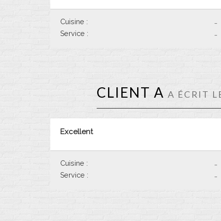
Cuisine :
-
Service :
-
CLIENT A
A ÉCRIT L
Excellent
Cuisine :
-
Service :
-