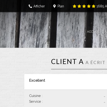
Afficher
Plan
1685
A
ACCUEIL
A
CLIENT A
A ÉCRIT
Excellent
Cuisine :
-
Service :
-