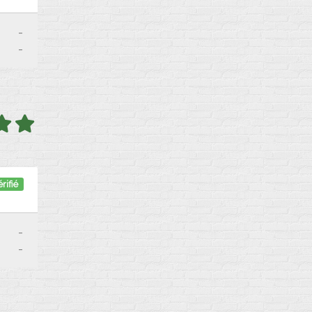
-
-
rifié
-
-