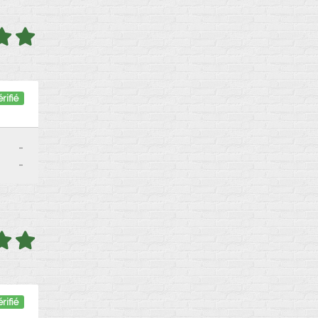
rifié
-
-
rifié