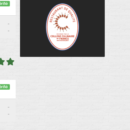
rifié
-
-
rifié
-
-