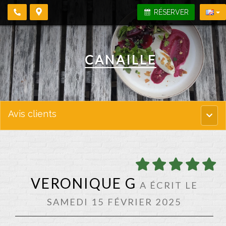
RÉSERVER
CANAILLE
Avis clients
Menu
princi
VERONIQUE G
A ÉCRIT LE
SAMEDI 15 FÉVRIER 2025