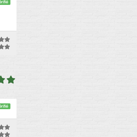
rifié
rifié