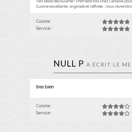
Très belle découverte ! Première fois chez Canaille po
Cuisine excellente, originale et raffinée , nous reviendron
Cuisine :
Service :
NULL P
A ÉCRIT LE ME
tres bien
Cuisine :
Service :