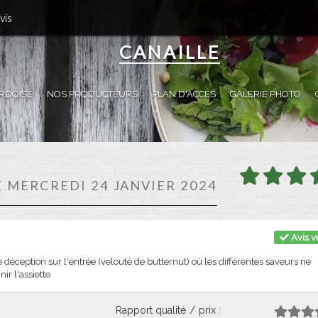
vis
CANAILLE
RDOISE
NOS PRODUCTEURS
PLAN D'ACCÈS
GALERIE PHOTO
E MERCREDI 24 JANVIER 2024
Avis vé
 déception sur l'entrée (velouté de butternut) où les différentes saveurs ne
ir l'assiette
Rapport qualité / prix :