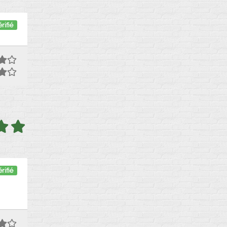
rifié
rifié