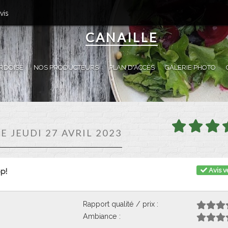
vis
CANAILLE
RDOISE
NOS PRODUCTEURS
PLAN D'ACCÈS
GALERIE PHOTO
LE JEUDI 27 AVRIL 2023
Avis vé
op!
Rapport qualité / prix :
Ambiance :