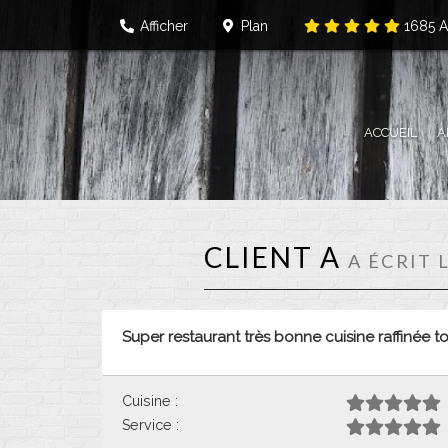
Afficher
Plan
1685
A
ACCUEIL
A
CLIENT A
A ÉCRIT 
Super restaurant très bonne cuisine raffinée t
Cuisine :
Service :