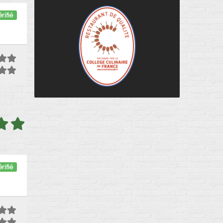
rifié
rifié